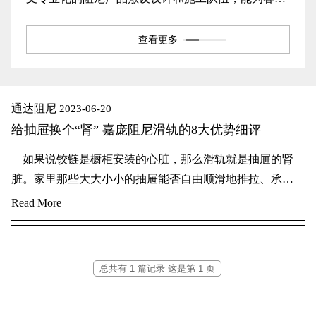
提供阻尼材料、甲板敷料、浮 动地板等产品敷设设
计、生产、供货和施工一条龙的服务。公司热忱欢迎
查看更多
各位新老顾客朋友光临惠顾！
通达阻尼
2023-06-20
给抽屉换个“肾” 嘉庞阻尼滑轨的8大优势细评
如果说铰链是橱柜安装的心脏，那么滑轨就是抽屉的肾
脏。家里那些大大小小的抽屉能否自由顺滑地推拉、承重
如何，全靠抽屉滑轨的支撑。今日小编给大家评测的是嘉
Read More
庞阻尼滑轨，抽屉安装经常用到的带阻尼器的抽屉滑轨，
让我们一起来看一下它都有哪些优势吧！ 阻尼滑轨是滑
轨里面的一种，是指在提供一种利用液体的缓冲性能，缓
总共有 1 篇记录 这是第 1 页
冲效果理想的一种消声缓冲的效果。一般有很多种类，比
如有钢珠阻尼滑轨，隐藏式阻尼滑轨，骑马抽阻尼滑轨等