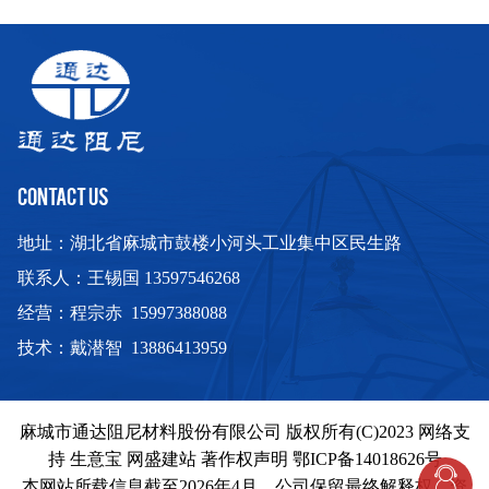
等，多数阻尼滑轨适用于橱柜、家具、公文柜、浴室柜等
木制与钢制抽屉等家具的抽屉连接。 责任编辑：周娇
上一页123下一页 在本页显示剩余内容 相关阅读： 【图
文】工具发烧友的福利大派送 这款锐奇电钻都说很实用 北
京雾霾浓度将达峰值 网友喊话出门一定要带口罩 雾霾污染
指数连续爆表 你需要行走的“空气净化器” 北京雾霾又双??
来了？！不奇怪、防霾口罩拿去使 【视频评测】家装发烧
CONTACT US
友必备切割神器――威克士迷你电圆锯 【图文评测】性能
地址：湖北省麻城市鼓楼小河头工业集中区民生路
强劲博世手电钻 您需要的家装好帮手
联系人：王锡国 13597546268
经营：程宗赤 15997388088
技术：戴潜智 13886413959
麻城市通达阻尼材料股份有限公司
版权所有(C)2023
网络支
持
生意宝
网盛建站
著作权声明
鄂ICP备14018626号
本网站所载信息截至2026年4月。公司保留最终解释权。资