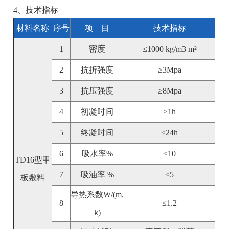
4、技术指标
材料名称
序号
项 目
技术指标
1
密度
≤1000 kg/m3 m²
2
抗折强度
≥3Mpa
3
抗压强度
≥8Mpa
4
初凝时间
≥1h
5
终凝时间
≤24h
6
吸水率%
≤10
TD16型甲
7
吸油率 %
≤5
板敷料
导热系数W/(m.
8
≤1.2
k)