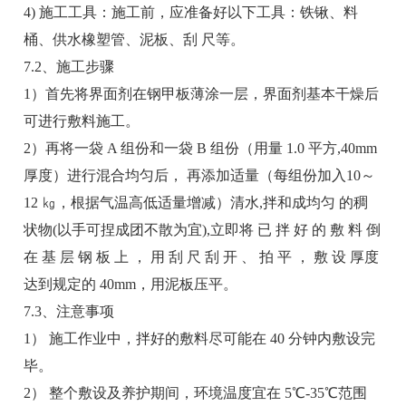
4) 施工工具：施工前，应准备好以下工具：铁锹、料
桶、供水橡塑管、泥板、刮 尺等。
7.2、施工步骤
1）首先将界面剂在钢甲板薄涂一层，界面剂基本干燥后
可进行敷料施工。
2）再将一袋 A 组份和一袋 B 组份（用量 1.0 平方,40mm
厚度）进行混合均匀后， 再添加适量（每组份加入10～
12 ㎏，根据气温高低适量增减）清水,拌和成均匀 的稠
状物(以手可捏成团不散为宜),立即将 已 拌 好 的 敷 料 倒
在 基 层 钢 板 上 ， 用 刮 尺 刮 开 、 拍 平 ， 敷 设 厚度
达到规定的 40mm，用泥板压平。
7.3、注意事项
1） 施工作业中，拌好的敷料尽可能在 40 分钟内敷设完
毕。
2） 整个敷设及养护期间，环境温度宜在 5℃-35℃范围