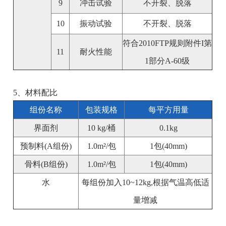
9
冲击试验
不开裂、脱落
10
振动试验
不开裂、脱落
符合2010FTP规则附件I第
11
耐火性能
1部分A-60级
5、材料配比
组份名称
包装规格
每平方用量
界面剂
10 kg/桶
0.1kg
预制料(A组份)
1.0m²/包
1包(40mm)
骨料(B组份)
1.0m²/包
1包(40mm)
水
每组份加入10~12kg,根据气温高低适
量增减